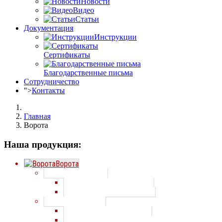
Новости
Видео
Статьи
Документация
Инструкции
Сертификаты
Благодарственные письма
Сотрудничество
">
Контакты
Главная
Ворота
Наша продукция:
Ворота
Секционные ворота
Секционные ворота Алютех
Секционные ворота Doorhan
Распашные ворота
Распашные ворота Алютех
Распашные ворота по индивидуальным