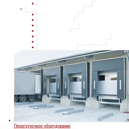
Парковочные системы CAME
Шлагбаумы и цепные барьеры
Шлагбаумы AnMotors
Шлагбаумы Alutech
Шлагбаумы Comunello
Шлагбаумы FAAC
Шлагбаумы и цепные барьеры Doorhan
Шлагбаумы и цепные барьеры Came
Шлагбаумы SOMMER
Перегрузочное оборудование