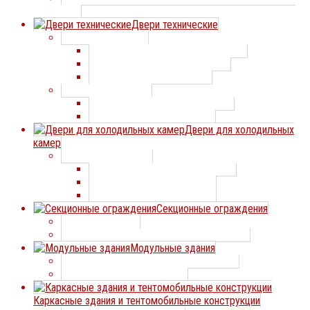
окна
Двери технические
Двери технические
Двери технические СТАЛЛ-ДООРС
Двери технические Профхолод
Двери технические Дорхан
Маятниковые двери
Маятниковые двери Профхолод
Маятниковые двери Дорхан
Двери для холодильных
камер
Холодильные двери
Холодильные двери ПрофХолод
Холодильные двери Дорхан
Холодильные двери ИРБИС
Секционные ограждения
Заборные секции
Элементы с заполнением сварной сеткой
Модульные здания
Модульные быстровозводимые здания
Легкосборные жилые дома
Каркасные здания и тентомобильные конструкции