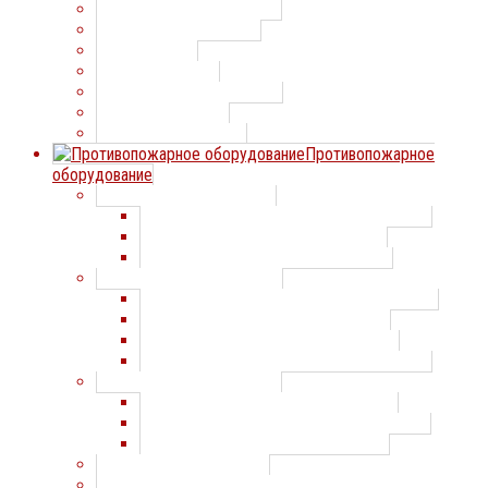
Уравнительная платформа
Тамбур перегрузочный
Герметизатор
Подъемный стол
Направляющие для колес
Рампы мобильные
Мост перегрузочный
Противопожарное
оборудование
Противопожарные двери
Противопожарные двери СТАЛЛ-ДООРС
Противопожарные двери ДОРХАН
Противопожарные двери Преграда
Противопожарные ворота
Противопожарные ворота СТАЛЛ-ДООРС
Противопожарные ворота DoorHan
Противопожарные ворота Преграда
Противопожарные ворота DOORMASTER
Противопожарные шторы
Противопожарные шторы Преграда
Противопожарные шторы DOORMASTER
Противопожарные шторы DoorHan
Противопожарные люки
Противопожарные светопрозрачные перегородки и