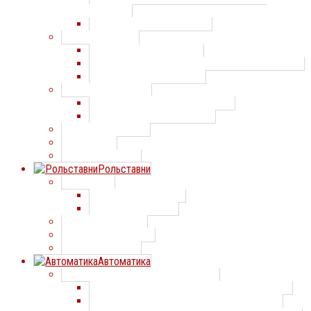
проектам
Распашные ворота Дорхан
Откатные ворота
Откатные ворота Алютех
Откатные ворота по индивидуальным проектам
Откатные ворота Doorhan
Скоростные ворота
Скоростные ворота Машдеталь
Скоростные ворота Дорхан
Спиральные ворота
ПВХ завесы
Складные ворота
Рольставни
Рольставни
Рольставни АЛЮТЕХ
Рольставни Дорхан
Роллетные ворота
Роллетные решетки
Рулонные ворота
Автоматика
Автоматика для секционных ворот
Автоматика для секционных ворот AnMotors
Автоматика для секционных ворот Alutech