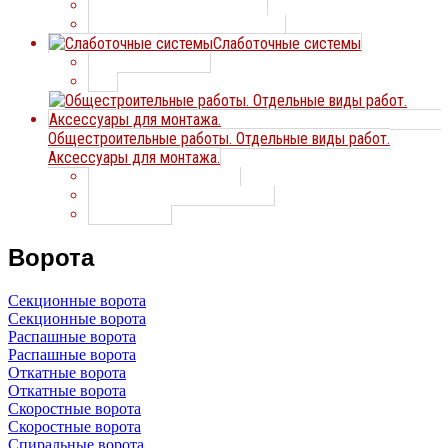
Каркасные здания из ЛСТК
Тентомобильные конструкции
Слаботочные системы
Видеонаблюдение
ЛВС
Общестроительные работы. Отдельные виды работ.
Аксессуары для монтажа.
Отдельные виды работ
Сварочные шторы и коврики
Термочехлы
Ворота
Секционные ворота
Секционные ворота
Распашные ворота
Распашные ворота
Откатные ворота
Откатные ворота
Скоростные ворота
Скоростные ворота
Спиральные ворота