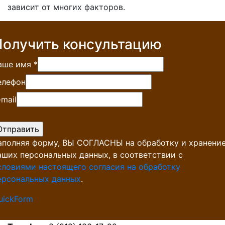
зависит от многих факторов.
Получить консультацию
аше имя
*
елефон
-mail
аполняя форму, ВЫ СОГЛАСНЫ на обработку и хранени
аших персональных данных, в соответствии с
словиями настоящего согласия на обработку
ерсональных данных
.
uickForm