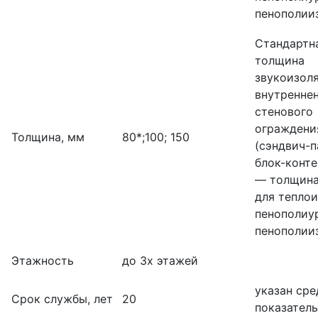
пенополии
Стандартн
толщина
звукоизол
внутренне
стенового
ограждени
Толщина, мм
80*;100; 150
(сэндвич-п
блок-конте
— толщина
для тепло
пенополиу
пенополии
Этажность
до 3х этажей
указан ср
Срок службы, лет
20
показатель