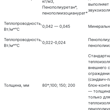
кг/м3,
выполняет
Пенополиуретан*,
звукоизол
пенополиизоцианурат*
Теплопроводность,
0,042 — 0,045
Минеральн
Вт/м*°С
Теплопроводность,
Пенополиу
0,022-0,024
Вт/м*°С
пенополии
Стандартн
теплоизол
внешнего 
ограждени
(сэндвич-п
Толщина, мм
80*;100; 150; 200
блок-конте
— толщина
только для
теплоизол
пенополиу