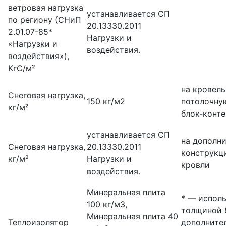
ветровая нагрузка
устанавливается СП
по региону (СНиП
20.13330.2011
2.01.07-85*
Нагрузки и
«Нагрузки и
воздействия.
воздействия»),
КгС/м²
на кровель
Снеговая нагрузка,
150 кг/м2
потолочну
кг/м²
блок-конт
устанавливается СП
на дополн
Снеговая нагрузка,
20.13330.2011
конструкц
кг/м²
Нагрузки и
кровли
воздействия.
Минеральная плита
* — испол
100 кг/м3,
толщиной 
Минеральная плита 40
Теплоизолятор
дополните