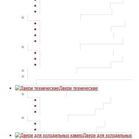
Противопожарные двери ДОРХАН
Противопожарные двери Преграда
Противопожарные ворота
Противопожарные ворота СТАЛЛ-ДООРС
Противопожарные ворота DoorHan
Противопожарные ворота Преграда
Противопожарные ворота DOORMASTER
Противопожарные шторы
Противопожарные шторы Преграда
Противопожарные шторы DOORMASTER
Противопожарные шторы DoorHan
Противопожарные люки
Противопожарные светопрозрачные перегородки и
окна
Двери технические
Двери технические
Двери технические СТАЛЛ-ДООРС
Двери технические Профхолод
Двери технические Дорхан
Маятниковые двери
Маятниковые двери Профхолод
Маятниковые двери Дорхан
Двери для холодильных