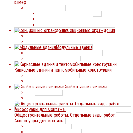
камер
Холодильные двери
Холодильные двери ПрофХолод
Холодильные двери Дорхан
Холодильные двери ИРБИС
Секционные ограждения
Заборные секции
Элементы с заполнением сварной сеткой
Модульные здания
Модульные быстровозводимые здания
Легкосборные жилые дома
Каркасные здания и тентомобильные конструкции
Каркасные здания из ЛСТК
Тентомобильные конструкции
Слаботочные системы
Видеонаблюдение
ЛВС
Общестроительные работы. Отдельные виды работ.
Аксессуары для монтажа.
Отдельные виды работ
Сварочные шторы и коврики