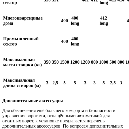
сектор
long
Многоквартирные
400
412
400
4
дома
long
long
Промышленный
400
400
сектор
long
Максимальная
350
350
1500
1200
1200
800
1000
500
800
1
масса створки (кг)
Максимальная
3
2,5
5
5
3
3
5
2,5
3
длина створок (м)
Дополнительные аксессуары
Для обеспечения ещё большего комфорта и безопасности
управления воротами, оснащёнными автоматикой для
откатных ворот, к установке предлагается перечень
дополнительных аксессуаров. По вопросам дополнительных