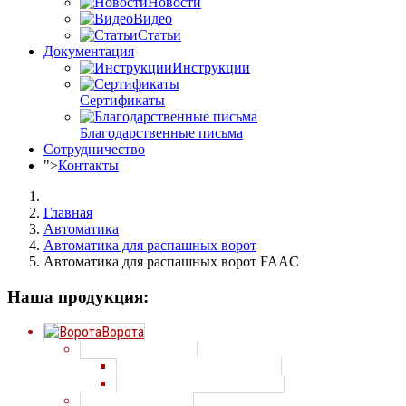
Новости
Видео
Статьи
Документация
Инструкции
Сертификаты
Благодарственные письма
Сотрудничество
">
Контакты
Главная
Автоматика
Автоматика для распашных ворот
Автоматика для распашных ворот FAAC
Наша продукция:
Ворота
Секционные ворота
Секционные ворота Алютех
Секционные ворота Doorhan
Распашные ворота