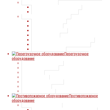
Парковочные системы
Парковочные системы Doorhan
Парковочные системы CAME
Шлагбаумы и цепные барьеры
Шлагбаумы AnMotors
Шлагбаумы Alutech
Шлагбаумы Comunello
Шлагбаумы FAAC
Шлагбаумы и цепные барьеры Doorhan
Шлагбаумы и цепные барьеры Came
Шлагбаумы SOMMER
Перегрузочное
оборудование
Уравнительная платформа
Тамбур перегрузочный
Герметизатор
Подъемный стол
Направляющие для колес
Рампы мобильные
Мост перегрузочный
Противопожарное
оборудование
Противопожарные двери
Противопожарные двери СТАЛЛ-ДООРС