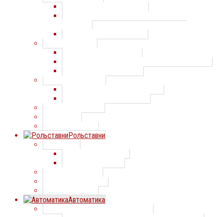
Распашные ворота Алютех
Распашные ворота по индивидуальным
проектам
Распашные ворота Дорхан
Откатные ворота
Откатные ворота Алютех
Откатные ворота по индивидуальным проектам
Откатные ворота Doorhan
Скоростные ворота
Скоростные ворота Машдеталь
Скоростные ворота Дорхан
Спиральные ворота
ПВХ завесы
Складные ворота
Рольставни
Рольставни
Рольставни АЛЮТЕХ
Рольставни Дорхан
Роллетные ворота
Роллетные решетки
Рулонные ворота
Автоматика
Автоматика для секционных ворот