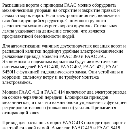
Распашные ворота с приводом FAAC можно оборудовать
механическими упорами на открытие и закрытие правых и
левых створок ворот. Если электропитания нет, включается
самоблокирующийся редуктор. С помощью ручного
расцепителя можно открыть ворота вручную. Сигнальная
лампа указывает на движение створок, что является
профилактикой безопасности людей.
Для автоматизации уличных двухстворчатых кованых ворот и
распашной калитки подойдут удобные электромеханические
рычажные привода моделей FAAC 390 и FAAC 391.
Экономным и надежным вариантом будут автоматические
системы моделей FAAC 400, FAAC 402, FAAC 422, FAAC
S450H с функцией гидравлического замка. Они устойчивы к
коррозии, сильному ветру и не требуют монтажа
электрозамков.
Модели FAAC 412 и FAAC 414 включают два электропривода
на основе червячной передачи. Блокировка приводов
механическая, из-за чего важны блоки управления с функцией
регулировки тягового (толкающего) усилия. Прилагается
отпирающий ключ.
Привод для распашных ворот FAAC 413 подходит для ворот с
жесткой силовой рамой. А модели FAAC 415 и FAAC S418