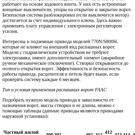
работают на основе ходового винта. У них есть встроенные
концевые выключатели, упоры на открытие и закрытие ворот.
Безопасная система разблокировки (если выключится мотор)
достигается за счет индивидуального ключа. Здесь важно
применять плату управления с электронным регулятором
усилия.
Интересны и подземные привода моделей 770N/S800H,
которые не влияют на внешний вид распашных ворот.
Модели с гидравлическим устройством не требуют
электрозамка, имеют дополнительный элемент (аварийное
ручное механическое отключение). Створки открываются до
полного открытия ворот. Эффективность и безопасность
работы привода, расцепителя и петель будет выше, если
проверять систему каждые 6 месяцев.
Тип и условия применения распашных ворот FAAC
Подобрать нужную модель привода в зависимости от
назначения ворот, массы створки и ее длины, можно с
помощью таблицы (данные приводы являются приводами
наружной установки):
Частный жилой
412
390
391
402
412
413
414
4