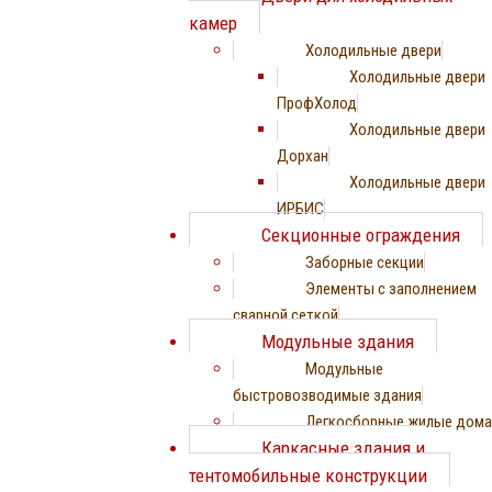
камер
Холодильные двери
Холодильные двери
ПрофХолод
Холодильные двери
Дорхан
Холодильные двери
ИРБИС
Секционные ограждения
Заборные секции
Элементы с заполнением
сварной сеткой
Модульные здания
Модульные
быстровозводимые здания
Легкосборные жилые дома
Каркасные здания и
тентомобильные конструкции