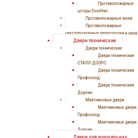
Противопожарные
шторы DoorHan
Противопожарные люки
Противопожарные
светопрозрачные перегородки и окна
Двери технические
Двери технические
Двери технические
СТАЛЛ-ДООРС
Двери технические
Профхолод
Двери технические
Дорхан
Маятниковые двери
Маятниковые двери
Профхолод
Маятниковые двери
Дорхан
Двери для холодильных