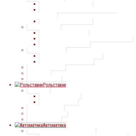
Распашные ворота Алютех
Распашные ворота по индивидуальным
проектам
Распашные ворота Дорхан
Откатные ворота
Откатные ворота Алютех
Откатные ворота по индивидуальным проектам
Откатные ворота Doorhan
Скоростные ворота
Скоростные ворота Машдеталь
Скоростные ворота Дорхан
Спиральные ворота
ПВХ завесы
Складные ворота
Рольставни
Рольставни
Рольставни АЛЮТЕХ
Рольставни Дорхан
Роллетные ворота
Роллетные решетки
Рулонные ворота
Автоматика
Автоматика для секционных ворот