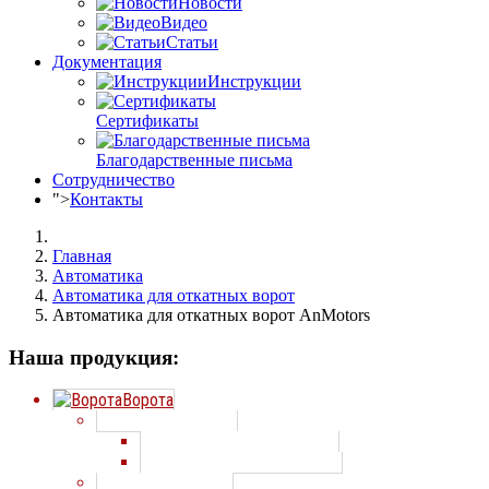
Новости
Видео
Статьи
Документация
Инструкции
Сертификаты
Благодарственные письма
Сотрудничество
">
Контакты
Главная
Автоматика
Автоматика для откатных ворот
Автоматика для откатных ворот AnMotors
Наша продукция:
Ворота
Секционные ворота
Секционные ворота Алютех
Секционные ворота Doorhan
Распашные ворота