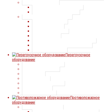
Парковочные системы
Парковочные системы Doorhan
Парковочные системы CAME
Шлагбаумы и цепные барьеры
Шлагбаумы AnMotors
Шлагбаумы Alutech
Шлагбаумы Comunello
Шлагбаумы FAAC
Шлагбаумы и цепные барьеры Doorhan
Шлагбаумы и цепные барьеры Came
Шлагбаумы SOMMER
Перегрузочное
оборудование
Уравнительная платформа
Тамбур перегрузочный
Герметизатор
Подъемный стол
Направляющие для колес
Рампы мобильные
Мост перегрузочный
Противопожарное
оборудование
Противопожарные двери
Противопожарные двери СТАЛЛ-ДООРС