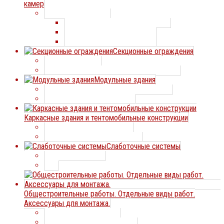
камер
Холодильные двери
Холодильные двери ПрофХолод
Холодильные двери Дорхан
Холодильные двери ИРБИС
Секционные ограждения
Заборные секции
Элементы с заполнением сварной сеткой
Модульные здания
Модульные быстровозводимые здания
Легкосборные жилые дома
Каркасные здания и тентомобильные конструкции
Каркасные здания из ЛСТК
Тентомобильные конструкции
Слаботочные системы
Видеонаблюдение
ЛВС
Общестроительные работы. Отдельные виды работ.
Аксессуары для монтажа.
Отдельные виды работ
Сварочные шторы и коврики