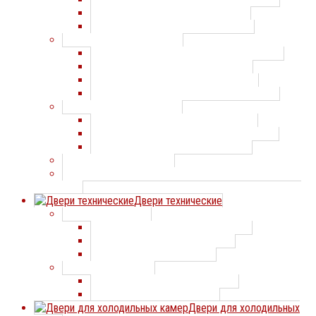
Противопожарные двери ДОРХАН
Противопожарные двери Преграда
Противопожарные ворота
Противопожарные ворота СТАЛЛ-ДООРС
Противопожарные ворота DoorHan
Противопожарные ворота Преграда
Противопожарные ворота DOORMASTER
Противопожарные шторы
Противопожарные шторы Преграда
Противопожарные шторы DOORMASTER
Противопожарные шторы DoorHan
Противопожарные люки
Противопожарные светопрозрачные перегородки и
окна
Двери технические
Двери технические
Двери технические СТАЛЛ-ДООРС
Двери технические Профхолод
Двери технические Дорхан
Маятниковые двери
Маятниковые двери Профхолод
Маятниковые двери Дорхан
Двери для холодильных