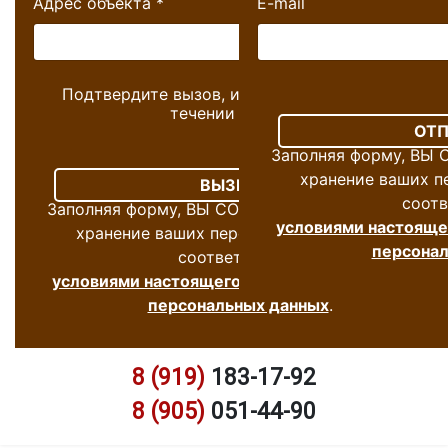
Адрес объекта
*
E-mail
Подтвердите вызов, и мы перезвоним Вам в
течении 10 минут
Заполняя форму, ВЫ 
хранение ваших п
соотв
Заполняя форму, ВЫ СОГЛАСНЫ на обработку и
условиями настоящег
хранение ваших персональных данных, в
персонал
соответствии с
условиями настоящего согласия на обработку
персональных данных
.
8 (919)
183-17-92
8 (905)
051-44-90