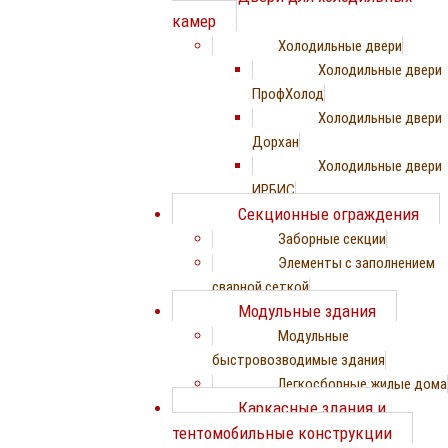
камер
Холодильные двери
Холодильные двери
ПрофХолод
Холодильные двери
Дорхан
Холодильные двери
ИРБИС
Секционные ограждения
Заборные секции
Элементы с заполнением
сварной сеткой
Модульные здания
Модульные
быстровозводимые здания
Легкосборные жилые дома
Каркасные здания и
тентомобильные конструкции