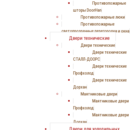
Противопожарные
шторы DoorHan
Противопожарные люки
Противопожарные
светопрозрачные перегородки и окна
Двери технические
Двери технические
Двери технические
СТАЛЛ-ДООРС
Двери технические
Профхолод
Двери технические
Дорхан
Маятниковые двери
Маятниковые двери
Профхолод
Маятниковые двери
Дорхан
Двери для холодильных